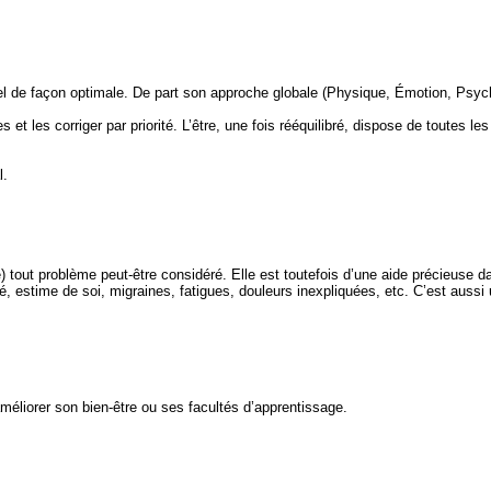
iel de façon optimale. De part son approche globale (Physique, Émotion, Psycho
es et les corriger par priorité. L’être, une fois rééquilibré, dispose de toutes
l.
tout problème peut-être considéré. Elle est toutefois d’une aide précieuse dan
estime de soi, migraines, fatigues, douleurs inexpliquées, etc. C’est aussi un
éliorer son bien-être ou ses facultés d’apprentissage.